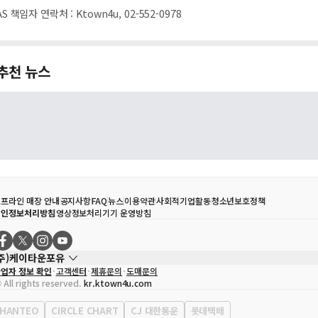
AS 책임자 연락처
:
Ktown4u, 02-552-0978
추천 뉴스
프라인 매장 안내
공지사항
FAQ
뉴스
이용약관
사회적기업활동
청소년보호정책
개인정보처리방침
영상정보처리기기 운영방침
(주)케이타운포유
업자 정보 확인
고객센터
제휴문의
도매문의
대표자
송효민
 All rights reserved.
kr.ktown4u.com
사업자등록번호
120-87-71116
통신판매업 신고번호
제2011-서울강남-02223
HANTEO
CIRCLE CHART
CJ 대한통운
롯데택배
대표전화
02-552-9855