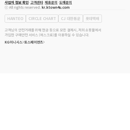
사업자 정보 확인
고객센터
제휴문의
도매문의
대표자
송효민
ⓒ All rights reserved.
kr.ktown4u.com
사업자등록번호
120-87-71116
통신판매업 신고번호
제2011-서울강남-02223
HANTEO
CIRCLE CHART
CJ 대한통운
롯데택배
대표전화
02-552-9855
사무실 주소
서울특별시 강남구 영동대로 513, 3층(삼성동, 코엑스)
고객님의 안전거래를 위해 현금 등으로 모든 결제시, 저희 쇼핑몰에서
가입한 구매안전 서비스 (에스크로)를 이용하실 수 있습니다.
KG이니시스
토스페이먼츠