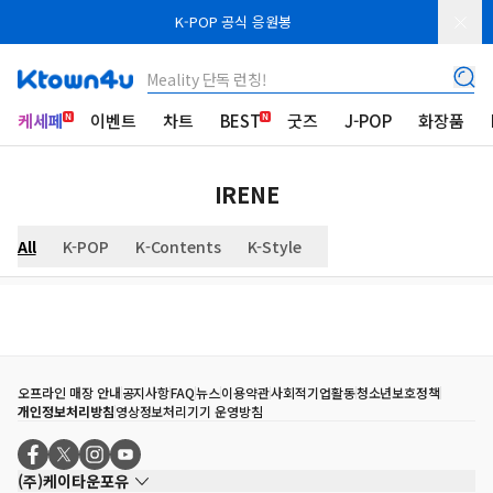
K-POP 공식 응원봉
Meality 단독 런칭!
케세페
이벤트
차트
BEST
굿즈
J-POP
화장품
IRENE
All
K-POP
K-Contents
K-Style
오프라인 매장 안내
공지사항
FAQ
뉴스
이용약관
사회적기업활동
청소년보호정책
개인정보처리방침
영상정보처리기기 운영방침
(주)케이타운포유