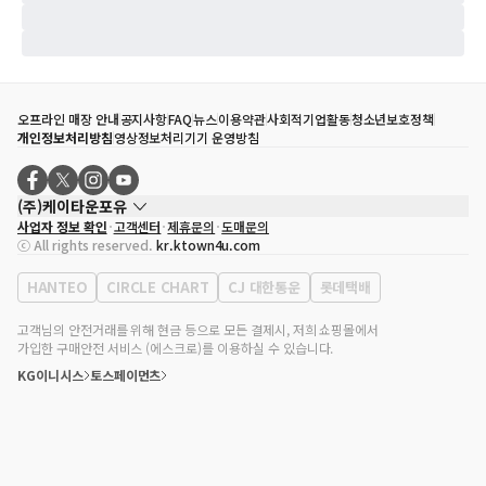
오프라인 매장 안내
공지사항
FAQ
뉴스
이용약관
사회적기업활동
청소년보호정책
개인정보처리방침
영상정보처리기기 운영방침
(주)케이타운포유
사업자 정보 확인
고객센터
제휴문의
도매문의
대표자
송효민
ⓒ All rights reserved.
kr.ktown4u.com
사업자등록번호
120-87-71116
통신판매업 신고번호
제2011-서울강남-02223
HANTEO
CIRCLE CHART
CJ 대한통운
롯데택배
대표전화
02-552-9855
사무실 주소
서울특별시 강남구 영동대로 513, 3층(삼성동, 코엑스)
고객님의 안전거래를 위해 현금 등으로 모든 결제시, 저희 쇼핑몰에서
가입한 구매안전 서비스 (에스크로)를 이용하실 수 있습니다.
KG이니시스
토스페이먼츠