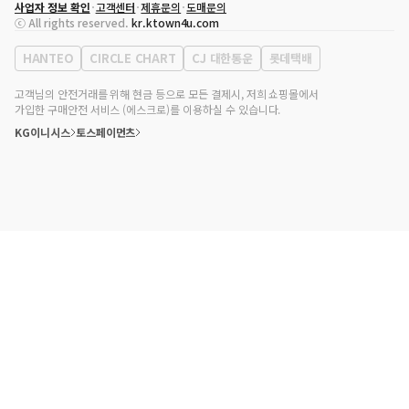
사업자 정보 확인
고객센터
제휴문의
도매문의
대표자
송효민
ⓒ All rights reserved.
kr.ktown4u.com
사업자등록번호
120-87-71116
통신판매업 신고번호
제2011-서울강남-02223
HANTEO
CIRCLE CHART
CJ 대한통운
롯데택배
대표전화
02-552-9855
사무실 주소
서울특별시 강남구 영동대로 513, 3층(삼성동, 코엑스)
고객님의 안전거래를 위해 현금 등으로 모든 결제시, 저희 쇼핑몰에서
가입한 구매안전 서비스 (에스크로)를 이용하실 수 있습니다.
KG이니시스
토스페이먼츠