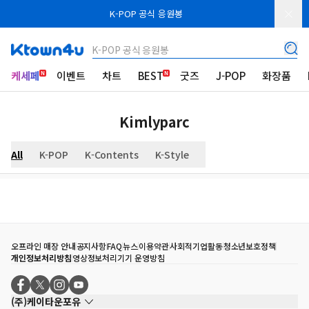
K-POP 공식 응원봉
K-POP 공식 응원봉
케세페
이벤트
차트
BEST
굿즈
J-POP
화장품
Kimlyparc
All
K-POP
K-Contents
K-Style
오프라인 매장 안내
공지사항
FAQ
뉴스
이용약관
사회적기업활동
청소년보호정책
개인정보처리방침
영상정보처리기기 운영방침
(주)케이타운포유