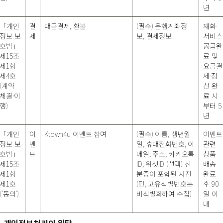
년
「개인
결
대금결제, 환불
(필수) 은행계좌정
재화·
정보 보
제
보, 결제정보
서비스
호법」
공급완
제15조
료 및
제1항
요금결
제4호
제·정
(계약
산 완
체결·이
료 시
행)
부터 5
년
「개인
이
Ktown4u 이벤트 참여
(필수) 이름, 생년월
이벤트
정보 보
벤
일, 휴대전화번호, 이
관련
호법」
트
메일, 주소, 카카오톡
상품
제15조
ID, 위챗ID (선택) 신
배송
제1항
분증이 포함된 사진
완료
제1호
(단, 고유식별번호는
후 90
(‘동의’)
비식별화하여 수집)
일 이
내