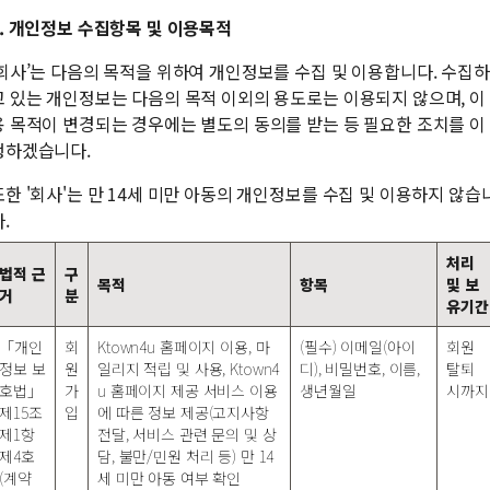
2. 개인정보 수집항목 및 이용목적
‘회사’는 다음의 목적을 위하여 개인정보를 수집 및 이용합니다. 수집하
고 있는 개인정보는 다음의 목적 이외의 용도로는 이용되지 않으며, 이
용 목적이 변경되는 경우에는 별도의 동의를 받는 등 필요한 조치를 이
행하겠습니다.
또한 '회사'는 만 14세 미만 아동의 개인정보를 수집 및 이용하지 않습
.
처리
법적 근
구
목적
항목
및 보
거
분
유기간
「개인
회
Ktown4u 홈페이지 이용, 마
(필수) 이메일(아이
회원
정보 보
원
일리지 적립 및 사용, Ktown4
디), 비밀번호, 이름,
탈퇴
호법」
가
u 홈페이지 제공 서비스 이용
생년월일
시까지
제15조
입
에 따른 정보 제공(고지사항
제1항
전달, 서비스 관련 문의 및 상
제4호
담, 불만/민원 처리 등) 만 14
(계약
세 미만 아동 여부 확인