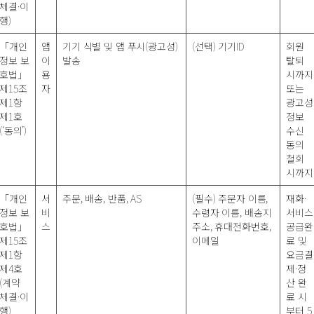
체결·이
행)
「개인
앱
기기 식별 및 앱 푸시(광고성)
(선택) 기기ID
회원
정보 보
이
발송
탈퇴
호법」
용
시까지
제15조
자
또는
제1항
광고성
제1호
정보
(‘동의’)
수신
동의
철회
시까지
「개인
서
주문, 배송, 반품, AS
(필수) 주문자 이름,
재화·
정보 보
비
수령자 이름, 배송지
서비스
호법」
스
주소, 휴대전화번호,
공급완
제15조
이메일
료 및
제1항
요금결
제4호
제·정
(계약
산 완
체결·이
료 시
행)
부터 5