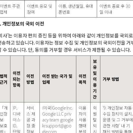
이벤트 주관
이벤트 응모 및
이름, 생년월일, 휴대
이벤트 종료 후 30
업체
참여
폰번호
일 이내
5. 개인정보의 국외 이전
‘회사’는 이용자 편의 증진 등을 위하여 아래와 같이 개인정보를 국외로
전송하고 있습니다. 이용자는 정보 수집 및 개인정보의 국외이전을 거
할 수 있습니다. 단, 동의를 거부할 경우 서비스가 제한될 수 있습니다.
보
유
이전
및
법적
이전
이전 받는 국가 및
이전
되는
이
거부 방법
근거
방법
업체
목적
항목
용
기
간
「개
IP,
서비
(미국)Google Inc.
이용
회
‘9. 개인정보 자동
인정
디바
스 제
Google LLC priv
자의
원
수집 장치의 설치,
보
이스
공 과
acy team
google
사용
탈
운영 및 그 거부에
보호
ID,
정 중
krsupport@goo
행태
퇴
관한 사항' 내 기
법」
단말
정보
gle.com
분석
시
재된 방법을 통해