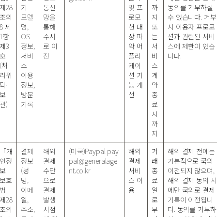
제28
기
통신
및 프
까
동의를 거부하실
조의
모델
망을
로모
지
수 있습니다. 거부
8 제
명,
통해
션 대
또
시 이용자 프로모
1항
OS
수시
상 파
는
션과 관련된 서비
제3
정보,
로 이
악 어
서
스에 제한이 있습
호
서비
전
플리
비
니다.
(처
스
케이
스
리위
이용
션 기
계
탁·
정보,
능 개
약
보
방문
선
종
관)
기록
료
시
까
지
「개
결제
해외
(미국)Paypal
pay
해외
거
해외 결제 전에는
인정
정보
결제
pal@generalage
결제
래
기본적으로 국외
보
(성
수단
nt.co.kr
서비
종
이전되지 않으며,
보호
명,
으로
스 이
료
해외 결제 동의 시
법」
이메
결제
용
일
에만 국외로 결제
제28
일,
발생
로
기록이 이전됩니
조의
주소,
시점
부
다. 동의를 거부하