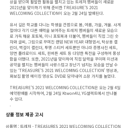
상을 받으며 활발한 활동을 펼치고 있는 트레저 멤버들이 새로운
2021년을 맞이하기 위해 준비한 TREASURE'S 2021
WELCOMING COLLECTION이 오는 2월 24일 발매된다.
유서 깊은 학교를 다니는 학생을 컨셉으로 봄, 여름, 가을, 겨울. 사계
절마다 각기 다른 매력을 보여주는 트레저 멤버들의 새로운 모습으
로 가득 채운 포토북, 미니 포토북과 더불어, 멤버들이 직접 그린 숫
자와 글씨, 그림으로 꾸며진 랜덤 NEW YEAR 대형엽서, 탁상용 캘
린더, 벽걸이 캘린더, 투명 스티커 세트뿐만 아니라 증명사진 세트,
양면 폴라로이드 세트, 핀버튼 세트 등 다양한 특전을 구성하여 풍성
함을 더했다. 또한, 2021년을 맞이하여 직접 달력을 꾸미며 미션과
공약을 펼치는 멤버들의 사랑스럽고 장난기 넘치는 모습을 만날 수
있는 ‘TREASURE'S 2021 WELCOMING COLLECTION’ 영상과,
화보집 촬영 메이킹 영상도 DVD로 담아내어 소장 가치를 높였다.
TREASURE'S 2021 WELCOMING COLLECTION은 오는 2월 4일
예약판매를 시작하여, 2월 24일 Ktwon4U, YG셀렉트에서 만나볼
수 있다.
.
상품 정보 제공 고시
상품명
:
트레저 - TREASURES 2021 WELCOMING COLLECTION