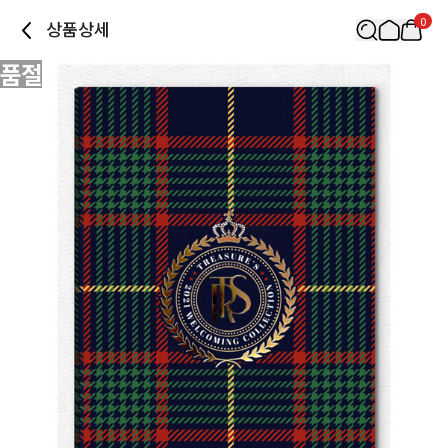
0
상품상세
품절