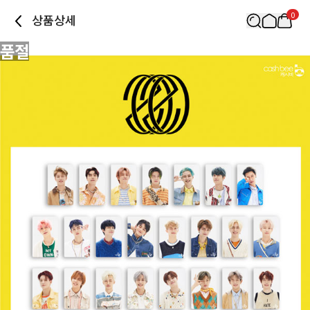
0
상품상세
품절