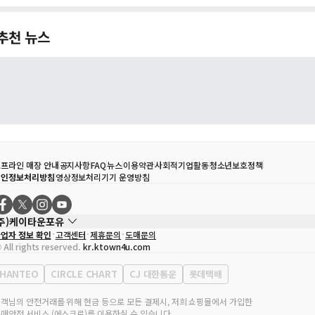
추천 뉴스
프라인 매장 안내
공지사항
FAQ
뉴스
이용약관
사회적기업활동
청소년보호정책
개인정보처리방침
영상정보처리기기 운영방침
(주)케이타운포유
업자 정보 확인
고객센터
제휴문의
도매문의
대표자
송효민
 All rights reserved.
kr.ktown4u.com
사업자등록번호
120-87-71116
통신판매업 신고번호
제2011-서울강남-02223
HANTEO
CIRCLE CHART
CJ 대한통운
롯데택배
대표전화
02-552-9855
무실 주소
서울특별시 강남구 영동대로 513, 3층(삼성동, 코엑스)
객님의 안전거래를 위해 현금 등으로 모든 결제시, 저희 쇼핑몰에서 가입한
매안전 서비스 (에스크로)를 이용하실 수 있습니다.