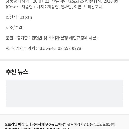
상품명
:
[해외] [26-07-22] 한류피아 韓流ぴあ (일본잡지) 2026.09
(Cover : 채종협 / 내지 : 채종협, 엔싸인, 이븐, 드래곤포니)
원산지
:
Japan
제조/수입
:
품질보증기준
:
관련법 및 소비자 분쟁 해결규정에 따름.
AS 책임자 연락처
:
Ktown4u, 02-552-0978
추천 뉴스
오프라인 매장 안내
공지사항
FAQ
뉴스
이용약관
사회적기업활동
청소년보호정책
개인정보처리방침
영상정보처리기기 운영방침