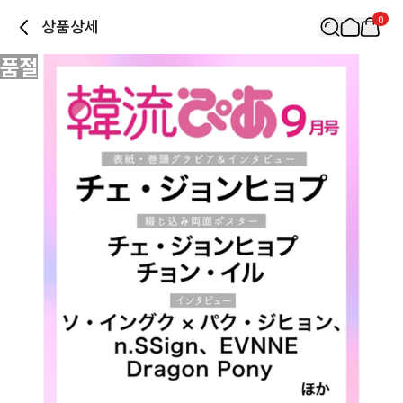
0
상품상세
품절