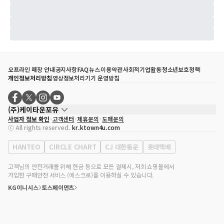
오프라인 매장 안내
공지사항
FAQ
뉴스
이용약관
사회적기업활동
청소년보호정책
개인정보처리방침
영상정보처리기기 운영방침
(주)케이타운포유
사업자 정보 확인
고객센터
제휴문의
도매문의
대표자
송효민
ⓒ All rights reserved.
kr.ktown4u.com
사업자등록번호
120-87-71116
통신판매업 신고번호
제2011-서울강남-02223
HANTEO
CIRCLE CHART
CJ 대한통운
롯데택배
대표전화
02-552-9855
사무실 주소
서울특별시 강남구 영동대로 513, 3층(삼성동, 코엑스)
고객님의 안전거래를 위해 현금 등으로 모든 결제시, 저희 쇼핑몰에서
가입한 구매안전 서비스 (에스크로)를 이용하실 수 있습니다.
KG이니시스
토스페이먼츠