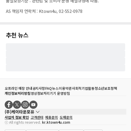
품질보증기준
:
관련법 및 소비자 분쟁 해결규정에 따름.
AS 책임자 연락처
:
Ktown4u, 02-552-0978
추천 뉴스
오프라인 매장 안내
공지사항
FAQ
뉴스
이용약관
사회적기업활동
청소년보호정책
개인정보처리방침
영상정보처리기기 운영방침
(주)케이타운포유
사업자 정보 확인
고객센터
제휴문의
도매문의
대표자
송효민
ⓒ All rights reserved.
kr.ktown4u.com
사업자등록번호
120-87-71116
통신판매업 신고번호
제2011-서울강남-02223