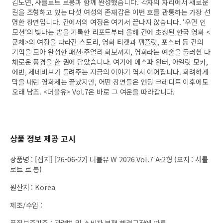
김도연, 샤를로트 르봉과 함께 완성했습니다. 각자의 자리에서 새로운
길을 조형하고 있는 다섯 여성의 존재감은 이번 호를 관통하는 가장 선
명한 장면입니다. 칸에서의 여정은 여기서 끝나지 않습니다. ‘우먼 인
모션’의 빛나는 밤을 기록한 리포트부터 올해 칸에 초청된 한국 영화 <
군체>의 여정을 따라간 스토리, 영화 티켓과 팸플릿, 포스터 등 칸의
기억을 모아 완성한 패션·주얼리 화보까지, 영화라는 예술을 둘러싼 다
채로운 풍경을 한 권에 담았습니다. 여기에 에스파 윈터, 아일릿 모카,
에반, 제네비브가 들려주는 지금의 이야기 역시 이어집니다. 화려하게
막을 내린 영화제는 끝났지만, 어떤 장면들은 엔딩 크레디트 이후에도
오래 남죠. <더블유> Vol.7은 바로 그 여운을 따라갑니다.
상품 정보 제공 고시
상품명
:
[잡지] [26-06-22] 더블유 W 2026 Vol.7 A-2형 (표지 : 샤를
로트 르 봉)
원산지
:
Korea
제조/수입
:
품질보증기준
:
관련법 및 소비자 분쟁 해결규정에 따름.