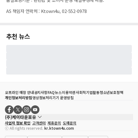
AS 책임자 연락처
:
Ktown4u, 02-552-0978
추천 뉴스
오프라인 매장 안내
공지사항
FAQ
뉴스
이용약관
사회적기업활동
청소년보호정책
개인정보처리방침
영상정보처리기기 운영방침
(주)케이타운포유
사업자 정보 확인
고객센터
제휴문의
도매문의
대표자
송효민
ⓒ All rights reserved.
kr.ktown4u.com
사업자등록번호
120-87-71116
통신판매업 신고번호
제2011-서울강남-02223