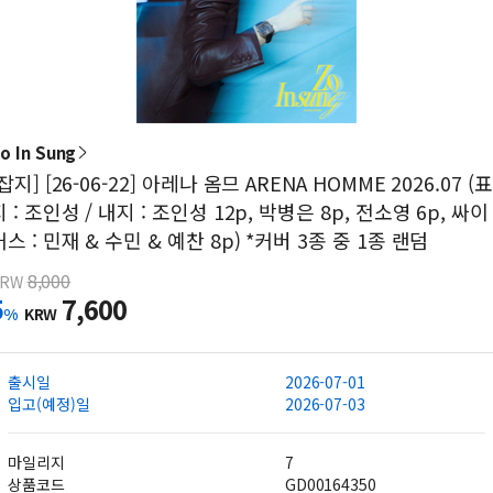
o In Sung
[잡지] [26-06-22] 아레나 옴므 ARENA HOMME 2026.07 (표
지 : 조인성 / 내지 : 조인성 12p, 박병은 8p, 전소영 6p, 싸이
커스 : 민재 & 수민 & 예찬 8p) *커버 3종 중 1종 랜덤
8,000
KRW
5
7,600
%
KRW
출시일
2026-07-01
입고(예정)일
2026-07-03
마일리지
7
상품코드
GD00164350