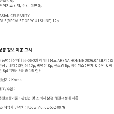
전소영 6p
싸이커스 민재, 수민, 예찬 8p
ASIAN CELEBRITY
BUS(BECAUSE OF YOU I SHINE) 12p
상품 정보 제공 고시
상품명
:
[잡지] [26-06-22] 아레나 옴므 ARENA HOMME 2026.07 (표지 : 조
인성 / 내지 : 조인성 12p, 박병은 8p, 전소영 6p, 싸이커스 : 민재 & 수민 & 예
찬 8p) *커버 3종 중 1종 랜덤
원산지
:
Korea
제조/수입
:
품질보증기준
:
관련법 및 소비자 분쟁 해결규정에 따름.
AS 책임자 연락처
:
Ktown4u, 02-552-0978