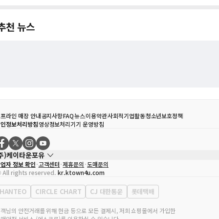
추천 뉴스
프라인 매장 안내
공지사항
FAQ
뉴스
이용약관
사회적기업활동
청소년보호정책
개인정보처리방침
영상정보처리기기 운영방침
(주)케이타운포유
업자 정보 확인
고객센터
제휴문의
도매문의
대표자
송효민
 All rights reserved.
kr.ktown4u.com
사업자등록번호
120-87-71116
통신판매업 신고번호
제2011-서울강남-02223
HANTEO
CIRCLE CHART
CJ 대한통운
롯데택배
대표전화
02-552-9855
무실 주소
서울특별시 강남구 영동대로 513, 3층(삼성동, 코엑스)
객님의 안전거래를 위해 현금 등으로 모든 결제시, 저희 쇼핑몰에서 가입한
매안전 서비스 (에스크로)를 이용하실 수 있습니다.