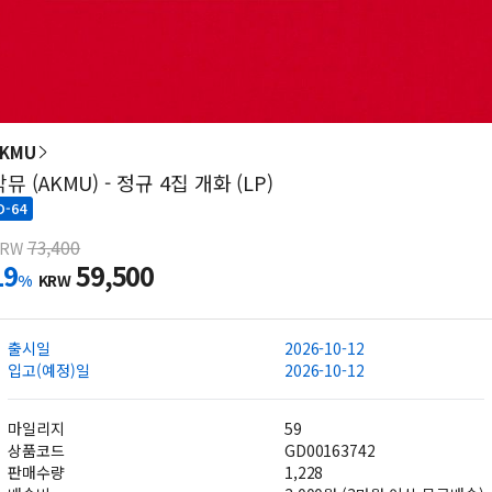
AKMU
악뮤 (AKMU) - 정규 4집 개화 (LP)
D-64
73,400
KRW
19
59,500
%
KRW
출시일
2026-10-12
입고(예정)일
2026-10-12
마일리지
59
상품코드
GD00163742
판매수량
1,228