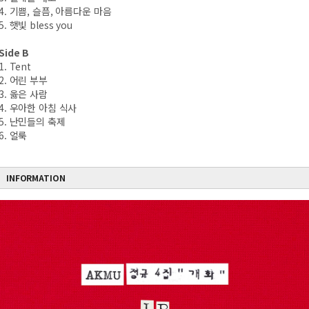
4. 기쁨, 슬픔, 아름다운 마음
5. 햇빛 bless you
Side B
1. Tent
2. 어린 부부
3. 옳은 사람
4. 우아한 아침 식사
5. 난민들의 축제
6. 얼룩
INFORMATION