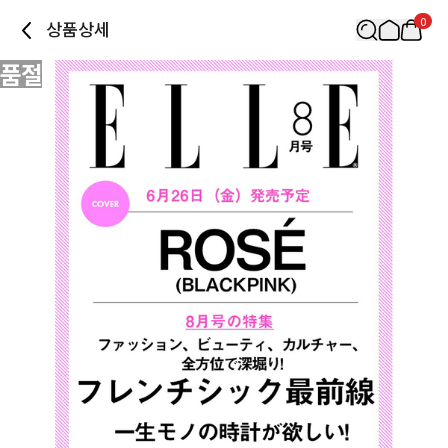
0
상품상세
품절