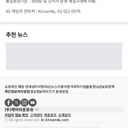
품질보증기준
:
관련법 및 소비자 분쟁 해결규정에 따름.
AS 책임자 연락처
:
Ktown4u, 02-552-0978
추천 뉴스
오프라인 매장 안내
공지사항
FAQ
뉴스
이용약관
사회적기업활동
청소년보호정책
개인정보처리방침
영상정보처리기기 운영방침
(주)케이타운포유
사업자 정보 확인
고객센터
제휴문의
도매문의
대표자
송효민
ⓒ All rights reserved.
kr.ktown4u.com
사업자등록번호
120-87-71116
통신판매업 신고번호
제2011-서울강남-02223