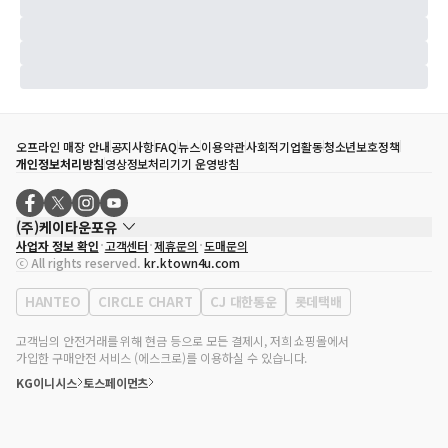
오프라인 매장 안내
공지사항
FAQ
뉴스
이용약관
사회적기업활동
청소년보호정책
개인정보처리방침
영상정보처리기기 운영방침
(주)케이타운포유
사업자 정보 확인
고객센터
제휴문의
도매문의
대표자
송효민
ⓒ All rights reserved.
kr.ktown4u.com
사업자등록번호
120-87-71116
통신판매업 신고번호
제2011-서울강남-02223
HANTEO
CIRCLE CHART
CJ 대한통운
롯데택배
대표전화
02-552-9855
사무실 주소
서울특별시 강남구 영동대로 513, 3층(삼성동, 코엑스)
고객님의 안전거래를 위해 현금 등으로 모든 결제시, 저희 쇼핑몰에서
가입한 구매안전 서비스 (에스크로)를 이용하실 수 있습니다.
KG이니시스
토스페이먼츠