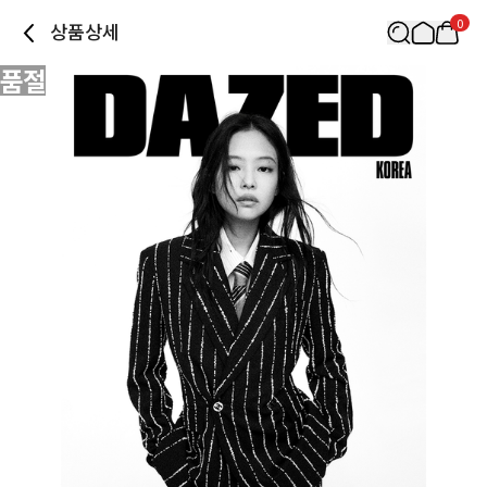
0
상품상세
품절