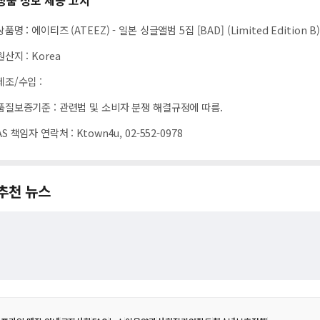
상품 정보 제공 고시
상품명
:
에이티즈 (ATEEZ) - 일본 싱글앨범 5집 [BAD] (Limited Edition B
원산지
:
Korea
제조/수입
:
품질보증기준
:
관련법 및 소비자 분쟁 해결규정에 따름.
AS 책임자 연락처
:
Ktown4u, 02-552-0978
추천 뉴스