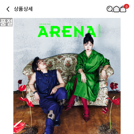
0
상품상세
품절