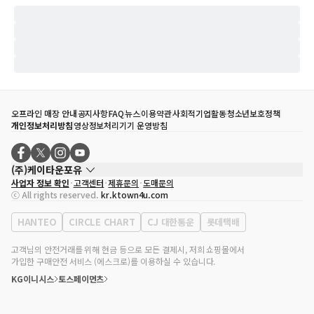
오프라인 매장 안내
공지사항
FAQ
뉴스
이용약관
사회적기업활동
청소년보호정책
개인정보처리방침
영상정보처리기기 운영방침
(주)케이타운포유
사업자 정보 확인
고객센터
제휴문의
도매문의
대표자
송효민
ⓒ All rights reserved.
kr.ktown4u.com
사업자등록번호
120-87-71116
통신판매업 신고번호
제2011-서울강남-02223
HANTEO
CIRCLE CHART
CJ 대한통운
롯데택배
대표전화
02-552-9855
사무실 주소
서울특별시 강남구 영동대로 513, 3층(삼성동, 코엑스)
고객님의 안전거래를 위해 현금 등으로 모든 결제시, 저희 쇼핑몰에서
가입한 구매안전 서비스 (에스크로)를 이용하실 수 있습니다.
KG이니시스
토스페이먼츠