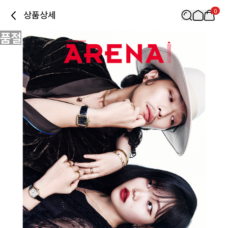
0
상품상세
품절