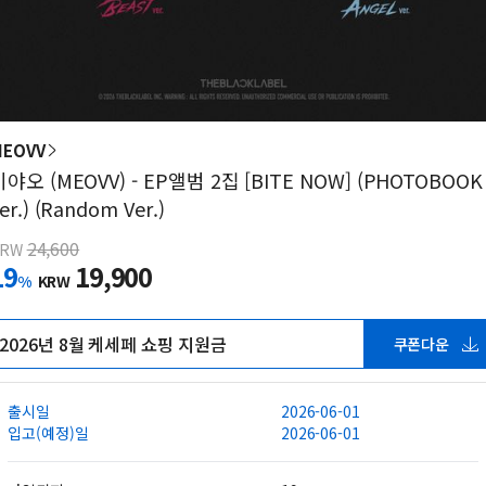
MEOVV
미야오 (MEOVV) - EP앨범 2집 [BITE NOW] (PHOTOBOOK
er.) (Random Ver.)
24,600
KRW
19
19,900
%
KRW
2026년 8월 케세페 쇼핑 지원금
쿠폰다운
출시일
2026-06-01
입고(예정)일
2026-06-01