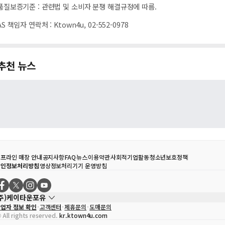
품질보증기준
:
관련법 및 소비자 분쟁 해결규정에 따름.
AS 책임자 연락처
:
Ktown4u, 02-552-0978
추천 뉴스
프라인 매장 안내
공지사항
FAQ
뉴스
이용약관
사회적기업활동
청소년보호정책
개인정보처리방침
영상정보처리기기 운영방침
(주)케이타운포유
업자 정보 확인
고객센터
제휴문의
도매문의
대표자
송효민
 All rights reserved.
kr.ktown4u.com
사업자등록번호
120-87-71116