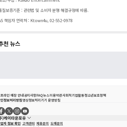
품질보증기준
:
관련법 및 소비자 분쟁 해결규정에 따름.
AS 책임자 연락처
:
Ktown4u, 02-552-0978
추천 뉴스
프라인 매장 안내
공지사항
FAQ
뉴스
이용약관
사회적기업활동
청소년보호정책
개인정보처리방침
영상정보처리기기 운영방침
(주)케이타운포유
업자 정보 확인
고객센터
제휴문의
도매문의
대표자
송효민