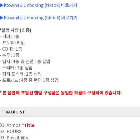
▶Ktown4U Unboxing (tiktok) 바로가기
▶Ktown4U Unboxing (bilibili) 바로가기
*
앨범 사양
(
최종
)
-
커버
: 1
종
-
포토북
: 80p
- CD-R : 1
종
-
봉투
: 1
종
-
엽서
: 4
종 중 랜덤
1
종 삽입
-
스티커
: 3
종 삽입
-
접지 포스터
: 1
종 삽입
-
포토카드
: 4
종 중 랜덤
1
종 삽입
*
본 음반에 포함된 랜덤 구성품은 동일한 확률로 구성되어 있습니다
.
TRACK LIST
01. Atmos
*Title
02. HOURS
03. Possibility