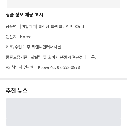
상품 정보 제공 고시
상품명
:
[미얼리티] 밸런싱 프렙 프라이머 30ml
원산지
:
Korea
제조/수입
:
(주)씨앤씨인터내셔널
품질보증기준
:
관련법 및 소비자 분쟁 해결규정에 따름.
AS 책임자 연락처
:
Ktown4u, 02-552-0978
추천 뉴스