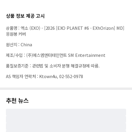
상품 정보 제공 고시
상품명
:
엑소 (EXO) - [2026 [EXO PLANET #6 - EXhOrizon] MD]
응원봉 커버
원산지
:
China
제조/수입
:
(주)에스엠엔터테인먼트 SM Entertainment
품질보증기준
:
관련법 및 소비자 분쟁 해결규정에 따름.
AS 책임자 연락처
:
Ktown4u, 02-552-0978
추천 뉴스