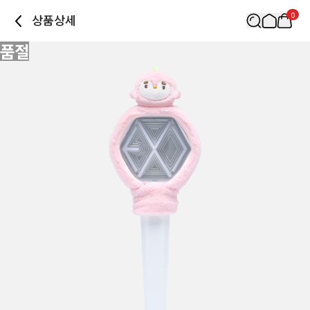
0
상품상세
품절