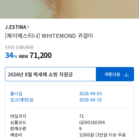
J.ESTINA
[제이에스티나] WHITEMOND 귀걸이
108,000
KRW
34
71,200
%
KRW
2026년 8월 케세페 쇼핑 지원금
쿠폰다운
출시일
2026-04-03
입고(예정)일
2026-04-10
마일리지
71
상품코드
GD00160304
판매수량
9
배송비
3,000원 (3만원 이상 무료