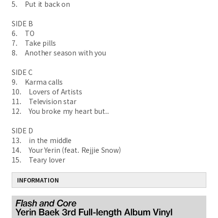
5. Put it back on
SIDE B
6. TO
7. Take pills
8. Another season with you
SIDE C
9. Karma calls
10. Lovers of Artists
11. Television star
12. You broke my heart but..
SIDE D
13. in the middle
14. Your Yerin (feat. Rejjie Snow)
15. Teary lover
INFORMATION