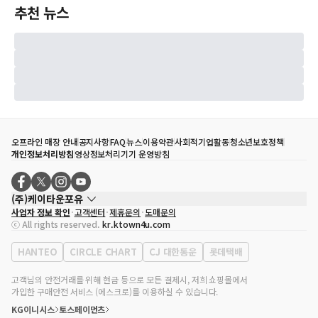
추천 뉴스
오프라인 매장 안내
공지사항
FAQ
뉴스
이용약관
사회적기업활동
청소년보호정책
개인정보처리방침
영상정보처리기기 운영방침
(주)케이타운포유
사업자 정보 확인
고객센터
제휴문의
도매문의
대표자
송효민
ⓒ All rights reserved.
kr.ktown4u.com
사업자등록번호
120-87-71116
통신판매업 신고번호
제2011-서울강남-02223
HANTEO
CIRCLE CHART
CJ 대한통운
롯데택배
대표전화
02-552-9855
사무실 주소
서울특별시 강남구 영동대로 513, 3층(삼성동, 코엑스)
고객님의 안전거래를 위해 현금 등으로 모든 결제시, 저희 쇼핑몰에서
가입한 구매안전 서비스 (에스크로)를 이용하실 수 있습니다.
KG이니시스
토스페이먼츠