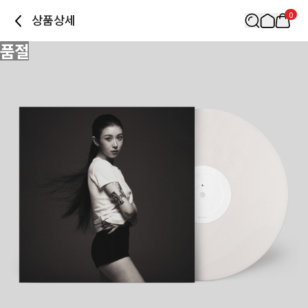
0
상품상세
품절