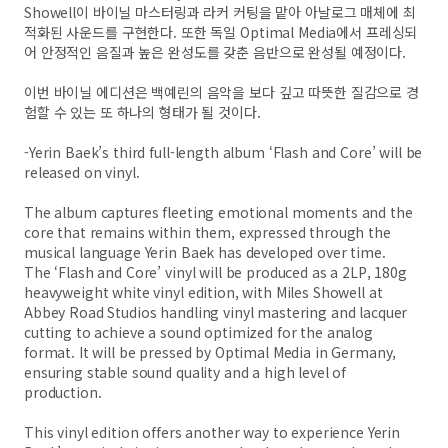
Showell이 바이닐 마스터링과 라커 커팅을 맡아 아날로그 매체에 최
적화된 사운드를 구현한다. 또한 독일 Optimal Media에서 프레싱되
어 안정적인 음질과 높은 완성도를 갖춘 음반으로 완성될 예정이다.
이번 바이닐 에디션은 백예린의 음악을 보다 깊고 따뜻한 질감으로 경
험할 수 있는 또 하나의 형태가 될 것이다.
-Yerin Baek’s third full-length album ‘Flash and Core’ will be
released on vinyl.
The album captures fleeting emotional moments and the
core that remains within them, expressed through the
musical language Yerin Baek has developed over time.
The ‘Flash and Core’ vinyl will be produced as a 2LP, 180g
heavyweight white vinyl edition, with Miles Showell at
Abbey Road Studios handling vinyl mastering and lacquer
cutting to achieve a sound optimized for the analog
format. It will be pressed by Optimal Media in Germany,
ensuring stable sound quality and a high level of
production.
This vinyl edition offers another way to experience Yerin