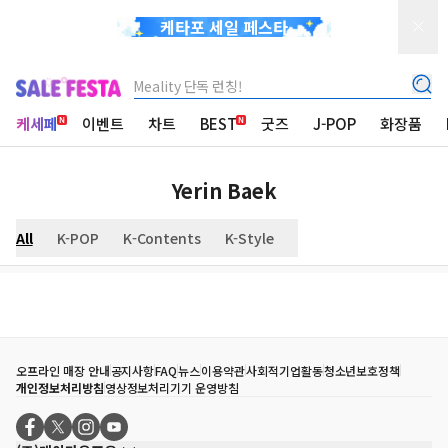
케타포 세일 페스타
Meality 단독 런칭!
케세페
이벤트
차트
BEST
굿즈
J-POP
화장품
Yerin Baek
All
K-POP
K-Contents
K-Style
오프라인 매장 안내
공지사항
FAQ
뉴스
이용약관
사회적기업활동
청소년보호정책
개인정보처리방침
영상정보처리기기 운영방침