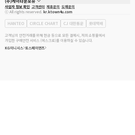
(주)케이타운포유
사업자 정보 확인
고객센터
제휴문의
도매문의
대표자
송효민
ⓒ All rights reserved.
kr.ktown4u.com
사업자등록번호
120-87-71116
통신판매업 신고번호
제2011-서울강남-02223
HANTEO
CIRCLE CHART
CJ 대한통운
롯데택배
대표전화
02-552-9855
사무실 주소
서울특별시 강남구 영동대로 513, 3층(삼성동, 코엑스)
고객님의 안전거래를 위해 현금 등으로 모든 결제시, 저희 쇼핑몰에서
가입한 구매안전 서비스 (에스크로)를 이용하실 수 있습니다.
KG이니시스
토스페이먼츠