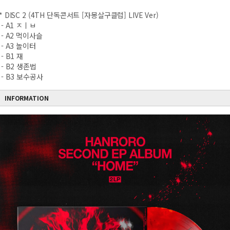
* DISC 2 (4TH 단독콘서트 [자몽살구클럽] LIVE Ver)
- A1 ㅈㅣㅂ
- A2 먹이사슬
- A3 놀이터
- B1 재
- B2 생존법
- B3 보수공사
INFORMATION