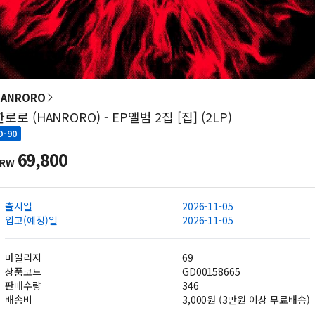
HANRORO
한로로 (HANRORO) - EP앨범 2집 [집] (2LP)
D-90
69,800
KRW
출시일
2026-11-05
입고(예정)일
2026-11-05
마일리지
69
상품코드
GD00158665
판매수량
346
배송비
3,000원 (3만원 이상 무료배송)