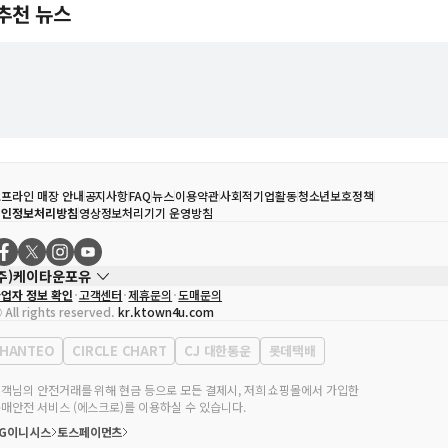
추천 뉴스
프라인 매장 안내
공지사항
FAQ
뉴스
이용약관
사회적기업활동
청소년보호정책
개인정보처리방침
영상정보처리기기 운영방침
(주)케이타운포유
업자 정보 확인
고객센터
제휴문의
도매문의
대표자
송효민
 All rights reserved.
kr.ktown4u.com
사업자등록번호
120-87-71116
통신판매업 신고번호
제2011-서울강남-02223
HANTEO
CIRCLE CHART
CJ 대한통운
롯데택배
대표전화
02-552-9855
무실 주소
서울특별시 강남구 영동대로 513, 3층(삼성동, 코엑스)
객님의 안전거래를 위해 현금 등으로 모든 결제시, 저희 쇼핑몰에서 가입한
매안전 서비스 (에스크로)를 이용하실 수 있습니다.
KG이니시스
토스페이먼츠