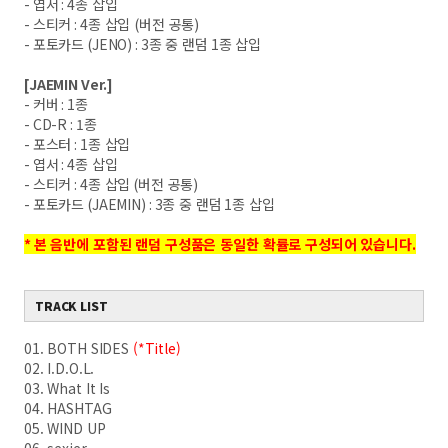
-
엽서
: 4
종 삽입
-
스티커
: 4
종 삽입
(
버전 공통
)
-
포토카드
(JENO) : 3
종 중 랜덤
1
종 삽입
[JAEMIN
Ver.]
-
커버
: 1
종
- CD-R : 1
종
-
포스터
: 1
종 삽입
-
엽서
: 4
종 삽입
-
스티커
: 4
종 삽입
(
버전 공통
)
-
포토카드
(JAEMIN) : 3
종 중 랜덤
1
종 삽입
*
본 음반에 포함된 랜덤 구성품은 동일한 확률로 구성되어 있습니다
.
TRACK LIST
01. BOTH SIDES
(*Title)
02. I.D.O.L.
03. What It Is
04. HASHTAG
05. WIND UP