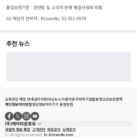
품질보증기준
:
관련법 및 소비자 분쟁 해결규정에 따름.
AS 책임자 연락처
:
Ktown4u, 02-552-0978
추천 뉴스
오프라인 매장 안내
공지사항
FAQ
뉴스
이용약관
사회적기업활동
청소년보호정책
개인정보처리방침
영상정보처리기기 운영방침
(주)케이타운포유
사업자 정보 확인
고객센터
제휴문의
도매문의
대표자
송효민
ⓒ All rights reserved.
kr.ktown4u.com