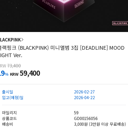
LACKPINK
블랙핑크 (BLACKPINK) 미니앨범 3집 [DEADLINE] MOOD
IGHT Ver.
73,400
KRW
19
59,400
%
KRW
출시일
2026-02-27
입고(예정)일
2026-04-22
마일리지
59
상품코드
GD00156056
배송비
3,000원 (3만원 이상 무료배송)