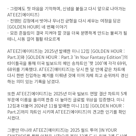
- 그럼에도 첫 마음을 기억하며, 신념을 붙들고 다시 앞으로 나아가는
ATEEZ(에이티즈)
- 전염된 감정에서 벗어나 무너진 균형을 다시 세우는 여정을 담은
[GOLDEN HOUR] 네 번째 이야기
- 모든 흔들림이 결국 지켜야 할 것을 더욱 분명하게 만드는 불씨가 될
테니, 시동 걸어 활활 타오르게
ATEEZ(에이티즈)는 2025년 발매한 미니 12집 [GOLDEN HOUR :
Part.3]와 [GOLDEN HOUR : Part.3 'In Your Fantasy Edition']의
타이틀곡을 통해 미국 빌보드의 메인 송차트인 '핫 100'에 각각 69위,
68위를 기록했다. ATEEZ(에이티즈)는 당시 한 달 만에 같은 차트에
다시 한번 진입하는 쾌거를 이뤄낸 것에 이어 자체 최고 순위까지 경신
하는 의미 있는 기록을 남겼다.
또한 ATEEZ(에이티즈)는 2025년 미국 빌보드 연말 결산 차트의 5개
부문에 이름을 올리며 한층 더 높아진 글로벌 위상을 입증했다. 미니
12집과 더불어 2024년 11월 발매한 미니 11집 [GOLDEN HOUR :
Part.2]까지 차트인 시키며 ATEEZ(에이티즈)의 견고한 인기를 확인
시켰다.
그뿐만 아니라 ATEEZ(에이티즈)는 2025 월드 투어 [IN YOUR