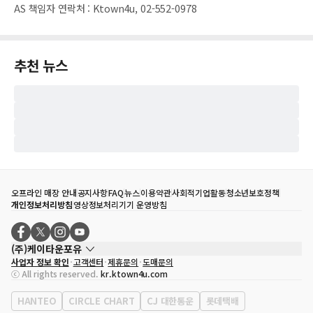
AS 책임자 연락처
:
Ktown4u, 02-552-0978
추천 뉴스
오프라인 매장 안내
공지사항
FAQ
뉴스
이용약관
사회적기업활동
청소년보호정책
개인정보처리방침
영상정보처리기기 운영방침
(주)케이타운포유
사업자 정보 확인
고객센터
제휴문의
도매문의
대표자
송효민
ⓒ All rights reserved.
kr.ktown4u.com
사업자등록번호
120-87-71116
통신판매업 신고번호
제2011-서울강남-02223
HANTEO
CIRCLE CHART
CJ 대한통운
롯데택배
대표전화
02-552-9855