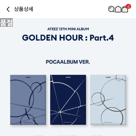
0
상품상세
품절