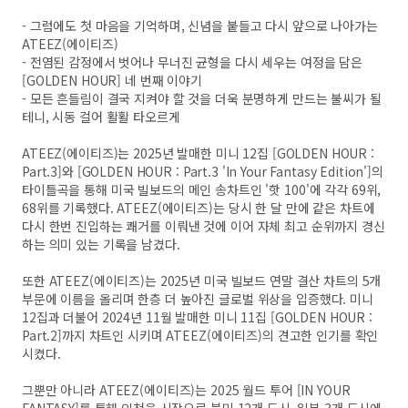
- 그럼에도 첫 마음을 기억하며, 신념을 붙들고 다시 앞으로 나아가는
ATEEZ(에이티즈)
- 전염된 감정에서 벗어나 무너진 균형을 다시 세우는 여정을 담은
[GOLDEN HOUR] 네 번째 이야기
- 모든 흔들림이 결국 지켜야 할 것을 더욱 분명하게 만드는 불씨가 될
테니, 시동 걸어 활활 타오르게
ATEEZ(에이티즈)는 2025년 발매한 미니 12집 [GOLDEN HOUR :
Part.3]와 [GOLDEN HOUR : Part.3 'In Your Fantasy Edition']의
타이틀곡을 통해 미국 빌보드의 메인 송차트인 '핫 100'에 각각 69위,
68위를 기록했다. ATEEZ(에이티즈)는 당시 한 달 만에 같은 차트에
다시 한번 진입하는 쾌거를 이뤄낸 것에 이어 자체 최고 순위까지 경신
하는 의미 있는 기록을 남겼다.
또한 ATEEZ(에이티즈)는 2025년 미국 빌보드 연말 결산 차트의 5개
부문에 이름을 올리며 한층 더 높아진 글로벌 위상을 입증했다. 미니
12집과 더불어 2024년 11월 발매한 미니 11집 [GOLDEN HOUR :
Part.2]까지 차트인 시키며 ATEEZ(에이티즈)의 견고한 인기를 확인
시켰다.
그뿐만 아니라 ATEEZ(에이티즈)는 2025 월드 투어 [IN YOUR