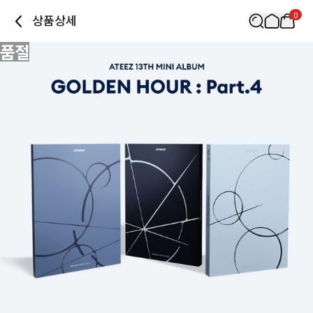
0
상품상세
품절