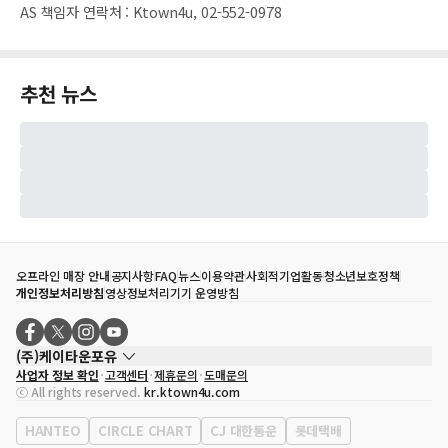
AS 책임자 연락처
:
Ktown4u, 02-552-0978
추천 뉴스
오프라인 매장 안내
공지사항
FAQ
뉴스
이용약관
사회적기업활동
청소년보호정책
개인정보처리방침
영상정보처리기기 운영방침
(주)케이타운포유
사업자 정보 확인
고객센터
제휴문의
도매문의
대표자
송효민
ⓒ All rights reserved.
kr.ktown4u.com
사업자등록번호
120-87-71116
통신판매업 신고번호
제2011-서울강남-02223
HANTEO
CIRCLE CHART
CJ 대한통운
롯데택배
대표전화
02-552-9855