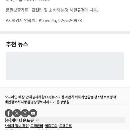
품질보증기준
:
관련법 및 소비자 분쟁 해결규정에 따름.
AS 책임자 연락처
:
Ktown4u, 02-552-0978
추천 뉴스
오프라인 매장 안내
공지사항
FAQ
뉴스
이용약관
사회적기업활동
청소년보호정책
개인정보처리방침
영상정보처리기기 운영방침
(주)케이타운포유
사업자 정보 확인
고객센터
제휴문의
도매문의
대표자
송효민