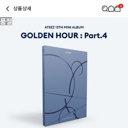
0
상품상세
품절