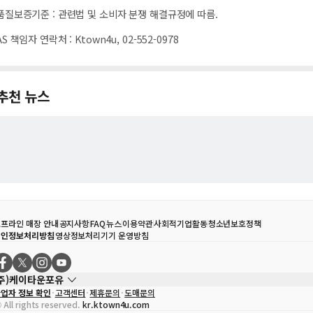
품질보증기준
:
관련법 및 소비자 분쟁 해결규정에 따름.
AS 책임자 연락처
:
Ktown4u, 02-552-0978
추천 뉴스
프라인 매장 안내
공지사항
FAQ
뉴스
이용약관
사회적기업활동
청소년보호정책
개인정보처리방침
영상정보처리기기 운영방침
(주)케이타운포유
업자 정보 확인
고객센터
제휴문의
도매문의
대표자
송효민
 All rights reserved.
kr.ktown4u.com
사업자등록번호
120-87-71116