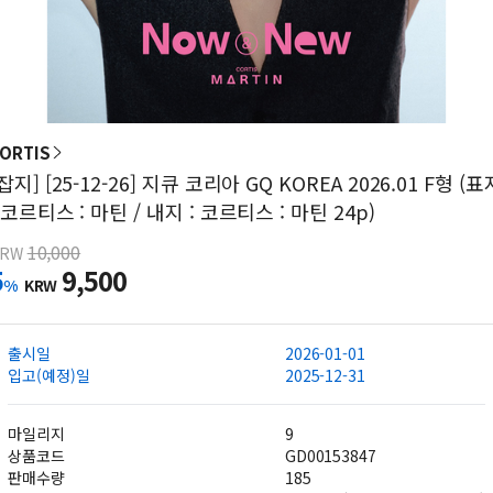
ORTIS
[잡지] [25-12-26] 지큐 코리아 GQ KOREA 2026.01 F형 (표
: 코르티스 : 마틴 / 내지 : 코르티스 : 마틴 24p)
10,000
KRW
5
9,500
%
KRW
출시일
2026-01-01
입고(예정)일
2025-12-31
마일리지
9
상품코드
GD00153847
판매수량
185