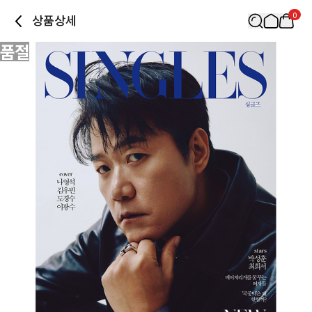
0
상품상세
품절