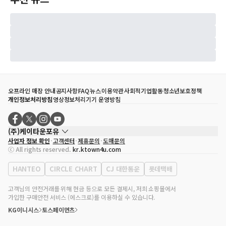
오프라인 매장 안내
공지사항
FAQ
뉴스
이용약관
사회적기업활동
청소년보호정책
개인정보처리방침
영상정보처리기기 운영방침
(주)케이타운포유
사업자 정보 확인
고객센터
제휴문의
도매문의
대표자
송효민
ⓒ All rights reserved.
kr.ktown4u.com
사업자등록번호
120-87-71116
통신판매업 신고번호
제2011-서울강남-02223
HANTEO
CIRCLE CHART
CJ 대한통운
롯데택배
대표전화
02-552-9855
사무실 주소
서울특별시 강남구 영동대로 513, 3층(삼성동, 코엑스)
고객님의 안전거래를 위해 현금 등으로 모든 결제시, 저희 쇼핑몰에서
가입한 구매안전 서비스 (에스크로)를 이용하실 수 있습니다.
KG이니시스
토스페이먼츠