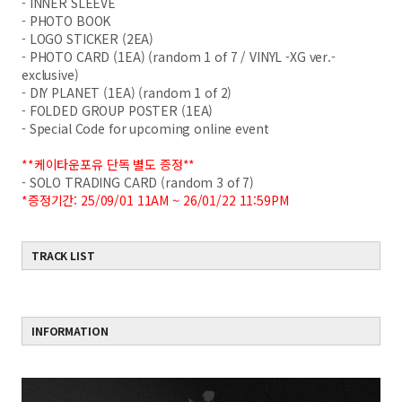
- INNER SLEEVE
- PHOTO BOOK
- LOGO STICKER (2EA)
- PHOTO CARD (1EA) (random 1 of 7 / VINYL -XG ver.-
exclusive)
- DIY PLANET (1EA) (random 1 of 2)
- FOLDED GROUP POSTER (1EA)
- Special Code for upcoming online event
**케이타운포유 단독 별도 증정**
- SOLO TRADING CARD (random 3 of 7)
*증정기간: 25/09/01 11AM ~ 26/01/22 11:59PM
TRACK LIST
INFORMATION