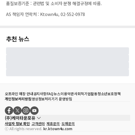
품질보증기준
:
관련법 및 소비자 분쟁 해결규정에 따름.
AS 책임자 연락처
:
Ktown4u, 02-552-0978
추천 뉴스
오프라인 매장 안내
공지사항
FAQ
뉴스
이용약관
사회적기업활동
청소년보호정책
개인정보처리방침
영상정보처리기기 운영방침
(주)케이타운포유
사업자 정보 확인
고객센터
제휴문의
도매문의
대표자
송효민
ⓒ All rights reserved.
kr.ktown4u.com
사업자등록번호
120-87-71116