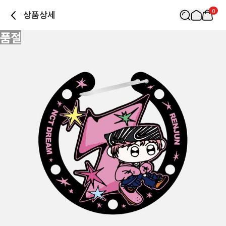
0
상품상세
품절