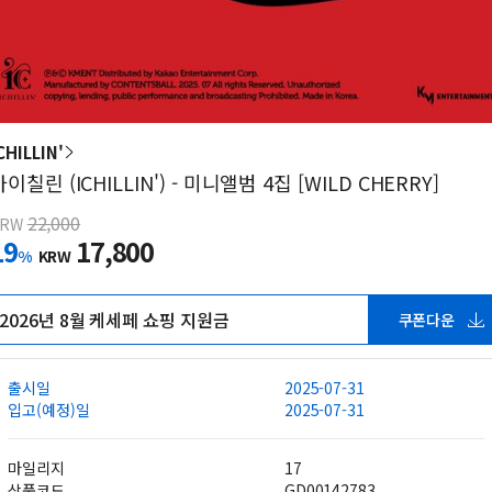
CHILLIN'
아이칠린 (ICHILLIN') - 미니앨범 4집 [WILD CHERRY]
22,000
KRW
19
17,800
%
KRW
2026년 8월 케세페 쇼핑 지원금
쿠폰다운
출시일
2025-07-31
입고(예정)일
2025-07-31
마일리지
17
상품코드
GD00142783