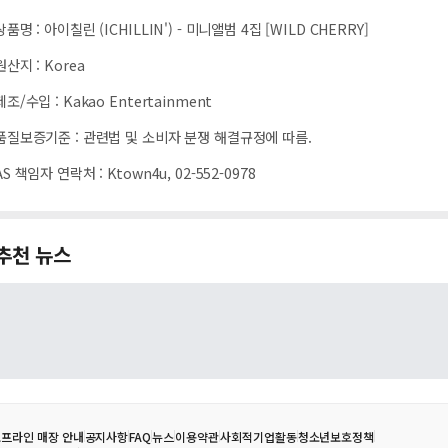
상품명
:
아이칠린 (ICHILLIN') - 미니앨범 4집 [WILD CHERRY]
원산지
:
Korea
제조/수입
:
Kakao Entertainment
품질보증기준
:
관련법 및 소비자 분쟁 해결규정에 따름.
AS 책임자 연락처
:
Ktown4u, 02-552-0978
추천 뉴스
프라인 매장 안내
공지사항
FAQ
뉴스
이용약관
사회적기업활동
청소년보호정책