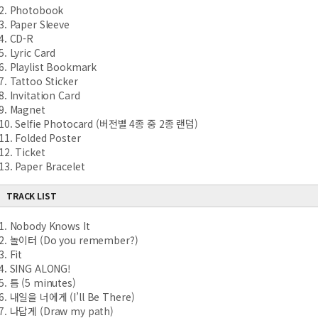
2. Photobook
3. Paper Sleeve
4. CD-R
5. Lyric Card
6. Playlist Bookmark
7. Tattoo Sticker
8. Invitation Card
9. Magnet
10. Selfie Photocard (버전별 4종 중 2종 랜덤)
11. Folded Poster
12. Ticket
13. Paper Bracelet
TRACK LIST
1. Nobody Knows It
2. 놀이터 (Do you remember?)
3. Fit
4. SING ALONG!
5. 틈 (5 minutes)
6. 내일을 너에게 (I’ll Be There)
7. 나답게 (Draw my path)