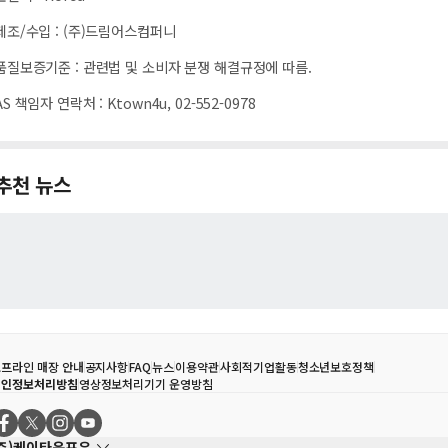
제조/수입
:
(주)드림어스컴퍼니
품질보증기준
:
관련법 및 소비자 분쟁 해결규정에 따름.
AS 책임자 연락처
:
Ktown4u, 02-552-0978
추천 뉴스
프라인 매장 안내
공지사항
FAQ
뉴스
이용약관
사회적기업활동
청소년보호정책
개인정보처리방침
영상정보처리기기 운영방침
(주)케이타운포유