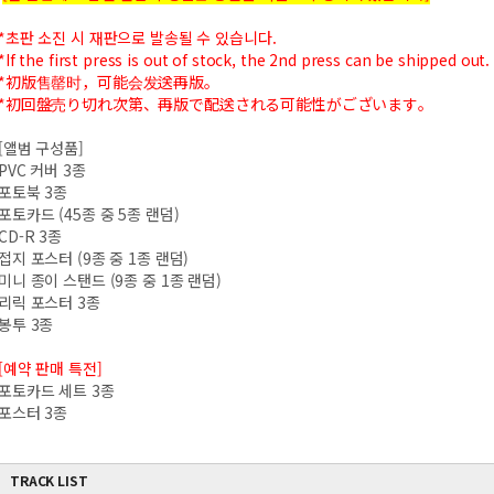
*초판 소진 시 재판으로 발송될 수 있습니다.
*If the first press is out of stock, the 2nd press can be shipped out.
*初版售罄时，可能会发送再版。
*初回盤売り切れ次第、再版で配送される可能性がございます。
[앨범 구성품]
PVC 커버 3종
포토북 3종
포토카드 (45종 중 5종 랜덤)
CD-R 3종
접지 포스터 (9종 중 1종 랜덤)
미니 종이 스탠드 (9종 중 1종 랜덤)
리릭 포스터 3종
봉투 3종
[예약 판매 특전]
포토카드 세트 3종
포스터 3종
TRACK LIST