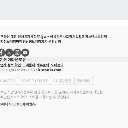
프라인 매장 안내
공지사항
FAQ
뉴스
이용약관
사회적기업활동
청소년보호정책
개인정보처리방침
영상정보처리기기 운영방침
(주)케이타운포유
업자 정보 확인
고객센터
제휴문의
도매문의
대표자
송효민
 All rights reserved.
kr.ktown4u.com
사업자등록번호
120-87-71116
통신판매업 신고번호
제2011-서울강남-02223
HANTEO
CIRCLE CHART
CJ 대한통운
롯데택배
대표전화
02-552-9855
무실 주소
서울특별시 강남구 영동대로 513, 3층(삼성동, 코엑스)
객님의 안전거래를 위해 현금 등으로 모든 결제시, 저희 쇼핑몰에서 가입한
매안전 서비스 (에스크로)를 이용하실 수 있습니다.
KG이니시스
토스페이먼츠