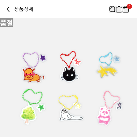
0
상품상세
품절