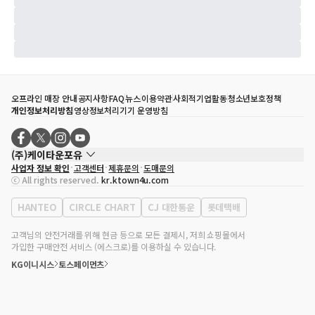
오프라인 매장 안내
공지사항
FAQ
뉴스
이용약관
사회적기업활동
청소년보호정책
개인정보처리방침
영상정보처리기기 운영방침
(주)케이타운포유
사업자 정보 확인
고객센터
제휴문의
도매문의
대표자
송효민
ⓒ All rights reserved.
kr.ktown4u.com
사업자등록번호
120-87-71116
통신판매업 신고번호
제2011-서울강남-02223
HANTEO
CIRCLE CHART
CJ 대한통운
롯데택배
대표전화
02-552-9855
사무실 주소
서울특별시 강남구 영동대로 513, 3층(삼성동, 코엑스)
고객님의 안전거래를 위해 현금 등으로 모든 결제시, 저희 쇼핑몰에서
가입한 구매안전 서비스 (에스크로)를 이용하실 수 있습니다.
KG이니시스
토스페이먼츠