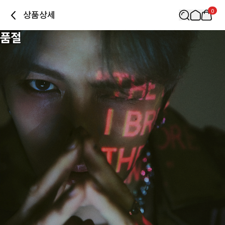
0
상품상세
품절