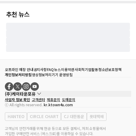
추천 뉴스
오프라인 매장 안내
공지사항
FAQ
뉴스
이용약관
사회적기업활동
청소년보호정책
개인정보처리방침
영상정보처리기기 운영방침
(주)케이타운포유
사업자 정보 확인
고객센터
제휴문의
도매문의
대표자
송효민
ⓒ All rights reserved.
kr.ktown4u.com
사업자등록번호
120-87-71116
통신판매업 신고번호
제2011-서울강남-02223
HANTEO
CIRCLE CHART
CJ 대한통운
롯데택배
대표전화
02-552-9855
사무실 주소
서울특별시 강남구 영동대로 513, 3층(삼성동, 코엑스)
고객님의 안전거래를 위해 현금 등으로 모든 결제시, 저희 쇼핑몰에서
가입한 구매안전 서비스 (에스크로)를 이용하실 수 있습니다.