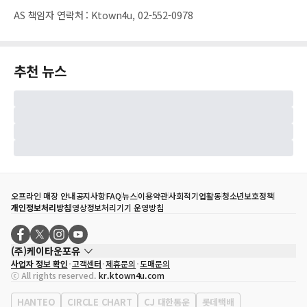
AS 책임자 연락처
:
Ktown4u, 02-552-0978
추천 뉴스
오프라인 매장 안내
공지사항
FAQ
뉴스
이용약관
사회적기업활동
청소년보호정책
개인정보처리방침
영상정보처리기기 운영방침
(주)케이타운포유
사업자 정보 확인
고객센터
제휴문의
도매문의
대표자
송효민
ⓒ All rights reserved.
kr.ktown4u.com
사업자등록번호
120-87-71116
통신판매업 신고번호
제2011-서울강남-02223
HANTEO
CIRCLE CHART
CJ 대한통운
롯데택배
대표전화
02-552-9855