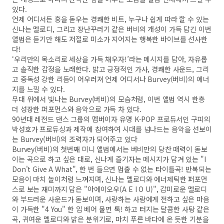
있다.
언제 어디서든 흥을 돋우는 경쾌한 비트, 누구나 쉽게 따라 할 수 있는
신나는 멜로디, 그리고 장난꾸러기 같은 버비의 개성이 가득 담긴 이번
앨범은 듣기만 해도 저절로 미소가 지어지는 행복한 바이브를 선사한
다!
‘우리만의 목소리로 세상을 가득 채우자!’라는 메시지를 담아, 자유롭
고 솔직한 감정을 노래한다. 밝고 긍정적인 가사, 경쾌한 사운드, 그리
고 중독성 강한 리듬이 어우러져 언제 어디서나 Burvey(버비)의 에너
지를 느낄 수 있다.
무대 위에서 빛나는 Burvey(버비)의 모습처럼, 이번 앨범 역시 한층
더 성장한 퍼포먼스와 음악으로 가득 차 있다.
90년대 레전드 댄스 그룹의 멤버이자 유명 K-POP 프로듀서인 구피의
박성호가 프로듀싱과 제작에 참여하여 시대를 넘나드는 음악을 선보이
는 Burvey(버비)의 조력자가 되어주고 있다
Burvey(버비)의 첫번째 미니 앨범에서는 버비만의 당찬 매력이 돋보
이는 곡으로 하고 싶은 대로, 신나게 즐기자는 메시지가 담겨 있는 "I
Don't Give A What", 한 번 들으면 멈출 수 없는 타이틀곡! 반복되는
모음이 마치 놀이처럼 느껴지며, 신나는 멜로디와 에너제틱한 퍼포먼
스로 보는 재미까지 담은 "아에이오우(A E I O U)", 감미로운 멜로디
와 부드러운 사운드가 돋보이며, 사랑하는 사람에게 전하고 싶은 마음
이 가득한 "4 You" 한 입 베어 물면 톡! 하고 터지는 달콤한 사탕 같은
곡, 귀여운 멜로디와 밝은 분위기로, 마치 푸른 바다에 온 듯한 기분을