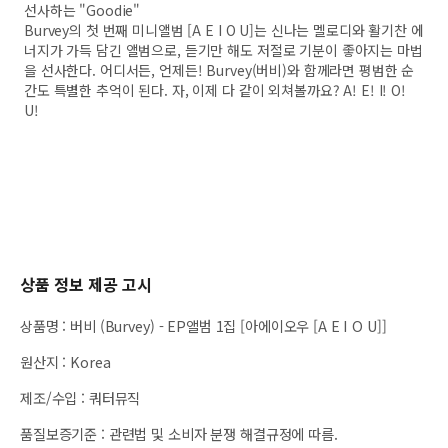
선사하는 "Goodie"
Burvey의 첫 번째 미니앨범 [A E I O U]는 신나는 멜로디와 활기찬 에
너지가 가득 담긴 앨범으로, 듣기만 해도 저절로 기분이 좋아지는 마법
을 선사한다. 어디서든, 언제든! Burvey(버비)와 함께라면 평범한 순
간도 특별한 추억이 된다. 자, 이제 다 같이 외쳐볼까요? A! E! I! O!
U!
상품 정보 제공 고시
상품명
:
버비 (Burvey) - EP앨범 1집 [아에이오우 [A E I O U]]
원산지
:
Korea
제조/수입
:
쿼터뮤직
품질보증기준
:
관련법 및 소비자 분쟁 해결규정에 따름.