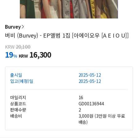
Burvey
버비 (Burvey) - EP앨범 1집 [아에이오우 [A E I O U]]
20,100
KRW
19
16,300
%
KRW
출시일
2025-05-12
입고(예정)일
2025-05-12
마일리지
16
상품코드
GD00136944
판매수량
2
배송비
3,000원 (3만원 이상 무료
배송)