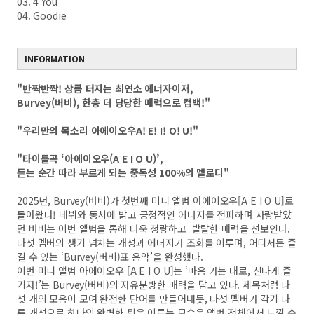
03. 4 You
04. Goodie
INFORMATION
"반짝반짝! 상큼 터지는 최연소 에너자이저,
Burvey(버비), 한층 더 당당한 매력으로 컴백!"
"우리만의 목소리 아에이오우A! E! I! O! U!"
"타이틀곡 ‘아에이오우(A E I O U)’,
듣는 순간 따라 부르게 되는 중독성 100%의 멜로디"
2025년, Burvey(버비)가 첫번째 미니 앨범 아에이오우[A E I O U]로
돌아왔다! 데뷔와 동시에 밝고 긍정적인 에너지를 전파하며 사랑받았
던 버비는 이번 앨범을 통해 더욱 청량하고 발랄한 매력을 선보인다.
다섯 멤버의 생기 넘치는 개성과 에너지가 조화를 이루며, 어디서든 즐
길 수 있는 ‘Burvey(버비)표 음악’을 완성했다.
이번 미니 앨범 아에이오우 [A E I O U]는 ‘마음 가는 대로, 신나게 즐
기자!’는 Burvey(버비)의 자유분방한 매력을 담고 있다. 제목처럼 다
섯 개의 모음이 모여 완전한 단어를 만들어내듯, 다섯 멤버가 각기 다
른 개성으로 하나의 완벽한 팀을 이루는 모습을 앨범 전체에서 느낄 수