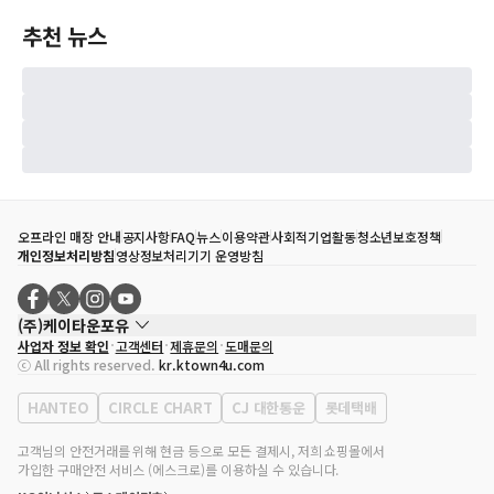
추천 뉴스
오프라인 매장 안내
공지사항
FAQ
뉴스
이용약관
사회적기업활동
청소년보호정책
개인정보처리방침
영상정보처리기기 운영방침
(주)케이타운포유
사업자 정보 확인
고객센터
제휴문의
도매문의
대표자
송효민
ⓒ All rights reserved.
kr.ktown4u.com
사업자등록번호
120-87-71116
통신판매업 신고번호
제2011-서울강남-02223
HANTEO
CIRCLE CHART
CJ 대한통운
롯데택배
대표전화
02-552-9855
사무실 주소
서울특별시 강남구 영동대로 513, 3층(삼성동, 코엑스)
고객님의 안전거래를 위해 현금 등으로 모든 결제시, 저희 쇼핑몰에서
가입한 구매안전 서비스 (에스크로)를 이용하실 수 있습니다.