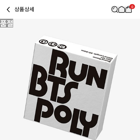
0
상품상세
품절