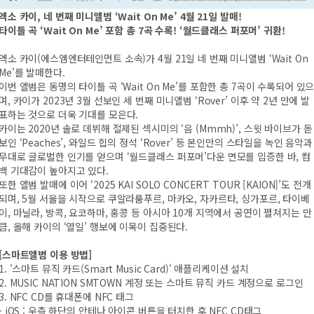
엑소 카이, 네 번째 미니앨범 ‘Wait On Me’ 4월 21일 발매!
타이틀 곡 ‘Wait On Me’ 포함 총 7곡 수록! ‘월드클래스 퍼포머’ 귀환!
엑소 카이(에스엠엔터테인먼트 소속)가 4월 21일 네 번째 미니앨범 ‘Wait On
Me’를 발매한다.
이번 앨범은 동명의 타이틀 곡 ‘Wait On Me’를 포함한 총 7곡이 수록되어 있
며, 카이가 2023년 3월 선보인 세 번째 미니앨범 ‘Rover’ 이후 약 2년 만에 발
표하는 것으로 더욱 기대를 모은다.
카이는 2020년 솔로 데뷔해 절제된 섹시미의 ‘음 (Mmmh)’, 스윗 바이브가 돋
보인 ‘Peaches’, 와일드 힙의 정석 ‘Rover’ 등 본인만의 스타일을 녹인 음악과
무대로 글로벌한 인기를 얻으며 ‘월드클래스 퍼포머’다운 면모를 입증한 바, 컴
백 기대감이 높아지고 있다.
또한 앨범 발매에 이어 ‘2025 KAI SOLO CONCERT TOUR [KAION]’도 전개
되며, 5월 서울을 시작으로 쿠알라룸푸르, 마카오, 자카르타, 싱가포르, 타이베
이, 마닐라, 방콕, 요코하마, 홍콩 등 아시아 10개 지역에서 공연이 펼쳐지는 만
큼, 올해 카이의 ‘열일’ 행보에 이목이 집중된다.
[스마트앨범 이용 방법]
1. '스마트 뮤직 카드(Smart Music Card)' 애플리케이션 설치
2. MUSIC NATION SMTOWN 계정 또는 스마트 뮤직 카드 계정으로 로그인
3. NFC CD를 휴대폰에 NFC 태그
- iOS : 우측 하단의 안테나 아이콘 버튼을 터치한 후 NFC CD태그