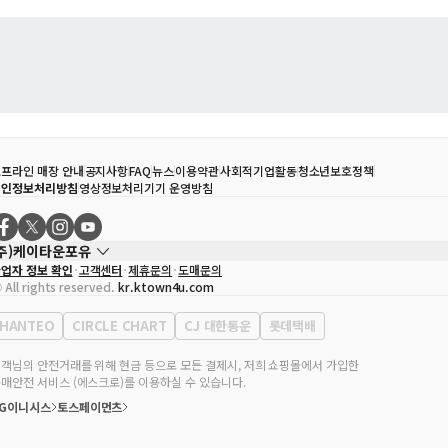
프라인 매장 안내
공지사항
FAQ
뉴스
이용약관
사회적기업활동
청소년보호정책
개인정보처리방침
영상정보처리기기 운영방침
(주)케이타운포유
업자 정보 확인
고객센터
제휴문의
도매문의
대표자
송효민
 All rights reserved.
kr.ktown4u.com
사업자등록번호
120-87-71116
통신판매업 신고번호
제2011-서울강남-02223
HANTEO
CIRCLE CHART
CJ 대한통운
롯데택배
대표전화
02-552-9855
무실 주소
서울특별시 강남구 영동대로 513, 3층(삼성동, 코엑스)
객님의 안전거래를 위해 현금 등으로 모든 결제시, 저희 쇼핑몰에서 가입한
매안전 서비스 (에스크로)를 이용하실 수 있습니다.
KG이니시스
토스페이먼츠