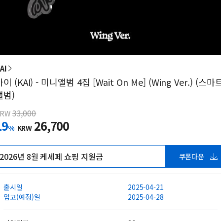
AI
이 (KAI) - 미니앨범 4집 [Wait On Me] (Wing Ver.) (스마
앨범)
33,000
KRW
19
26,700
%
KRW
2026년 8월 케세페 쇼핑 지원금
쿠폰다운
출시일
2025-04-21
입고(예정)일
2025-04-28