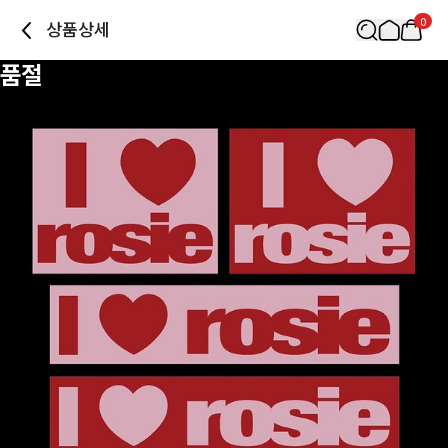
0
상품상세
품절