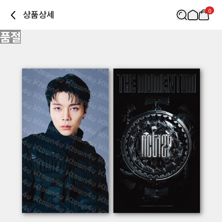
0
상품상세
품절