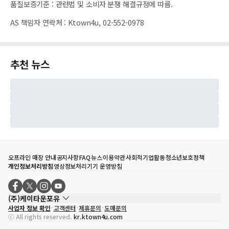
품질보증기준
:
관련법 및 소비자 분쟁 해결규정에 따름.
AS 책임자 연락처
:
Ktown4u, 02-552-0978
추천 뉴스
오프라인 매장 안내
공지사항
FAQ
뉴스
이용약관
사회적기업활동
청소년보호정책
개인정보처리방침
영상정보처리기기 운영방침
(주)케이타운포유
사업자 정보 확인
고객센터
제휴문의
도매문의
대표자
송효민
ⓒ All rights reserved.
kr.ktown4u.com
사업자등록번호
120-87-71116