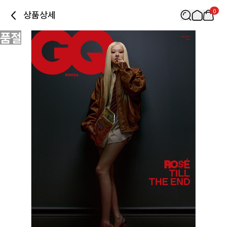
0
상품상세
품절